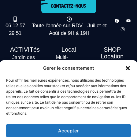
06 12 57
Toute l'année sur RDV - Juillet et
29 51
Août de 9H à 19H
ACTIVITés
Local
SHOP
Location
Jardin des
Multi-
actus
vagues
Activités
Gérer le consentement
Handi Surf
Surf +
Hébergement
Pour offrir les meilleures expériences, nous utilisons des technologies
Stand Up
telles que les cookies pour stocker et/ou accéder aux informations des
Paddle
appareils. Le fait de consentir à ces technologies nous permettra de
traiter des données telles que le comportement de navigation ou les ID
Bodyboard
uniques sur ce site. Le fait de ne pas consentir ou de retirer son
consentement peut avoir un effet négatif sur certaines caractéristiques
et fonctions.
Conditions générales de vente
Mentions légales
Accepter
Politique de confidentialité
Politique de cookies