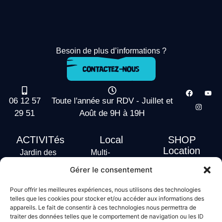
Besoin de plus d’informations ?
06 12 57
Toute l'année sur RDV - Juillet et
29 51
Août de 9H à 19H
ACTIVITés
Local
SHOP
Location
Jardin des
Multi-
actus
vagues
Activités
Gérer le consentement
Handi Surf
Surf +
Hébergement
Pour offrir les meilleures expériences, nous utilisons des technologies
Stand Up
telles que les cookies pour stocker et/ou accéder aux informations des
Paddle
appareils. Le fait de consentir à ces technologies nous permettra de
traiter des données telles que le comportement de navigation ou les ID
Bodyboard